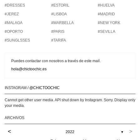
#DRESSES
#ESTORIL
#HUELVA
#JEREZ
#LISBOA
#MADRID
#MALAGA
#MARBELLA
#NEW YORK
#OPORTO
#PARIS
#SEVILLA
#SUNGLSSES
#TARIFA
Puedes contactar con nosotros a través de este mail.
hola@chictoochic.es
INSTAGRAM
/ @CHICTOOCHIC
Cannot get other user media. API shut down by Instagram. Sorry. Display only
your media.
ARCHIVOS
<
>
2022
▼