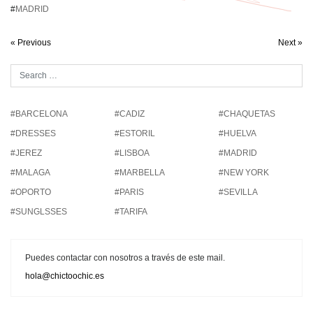
#
MADRID
« Previous
Next »
#BARCELONA
#CADIZ
#CHAQUETAS
#DRESSES
#ESTORIL
#HUELVA
#JEREZ
#LISBOA
#MADRID
#MALAGA
#MARBELLA
#NEW YORK
#OPORTO
#PARIS
#SEVILLA
#SUNGLSSES
#TARIFA
Puedes contactar con nosotros a través de este mail.
hola@chictoochic.es