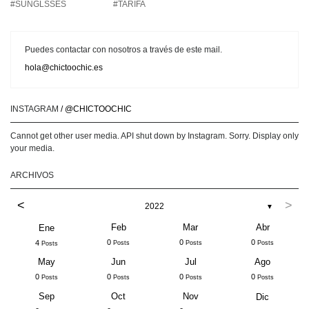
#SUNGLSSES
#TARIFA
Puedes contactar con nosotros a través de este mail.
hola@chictoochic.es
INSTAGRAM
/ @CHICTOOCHIC
Cannot get other user media. API shut down by Instagram. Sorry. Display only
your media.
ARCHIVOS
<
>
2022
▼
Feb
Mar
Abr
Ene
0
0
0
4
Posts
Posts
Posts
Posts
May
Jun
Jul
Ago
0
0
0
0
Posts
Posts
Posts
Posts
Sep
Oct
Nov
Dic