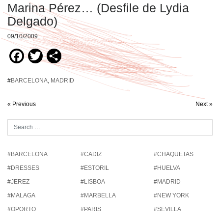
Marina Pérez… (Desfile de Lydia
Delgado)
09/10/2009
Facebook
Twitter
Compartir
#
BARCELONA
,
MADRID
« Previous
Next »
#BARCELONA
#CADIZ
#CHAQUETAS
#DRESSES
#ESTORIL
#HUELVA
#JEREZ
#LISBOA
#MADRID
#MALAGA
#MARBELLA
#NEW YORK
#OPORTO
#PARIS
#SEVILLA