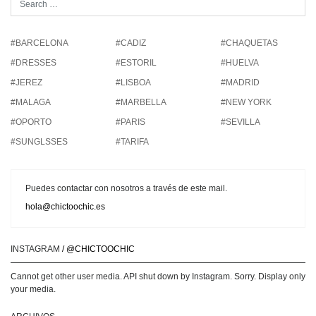
#BARCELONA
#CADIZ
#CHAQUETAS
#DRESSES
#ESTORIL
#HUELVA
#JEREZ
#LISBOA
#MADRID
#MALAGA
#MARBELLA
#NEW YORK
#OPORTO
#PARIS
#SEVILLA
#SUNGLSSES
#TARIFA
Puedes contactar con nosotros a través de este mail.
hola@chictoochic.es
INSTAGRAM
/ @CHICTOOCHIC
Cannot get other user media. API shut down by Instagram. Sorry. Display only
your media.