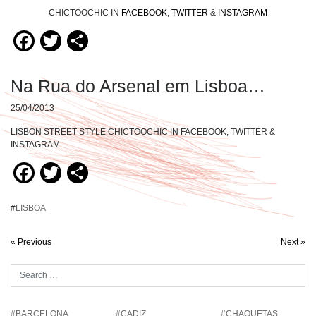
CHICTOOCHIC IN
FACEBOOK
,
TWITTER
&
INSTAGRAM
Facebook
Twitter
Compartir
Na Rua do Arsenal em Lisboa…
25/04/2013
LISBON STREET STYLE CHICTOOCHIC IN FACEBOOK, TWITTER &
INSTAGRAM
Facebook
Twitter
Compartir
#
LISBOA
« Previous
Next »
#BARCELONA
#CADIZ
#CHAQUETAS