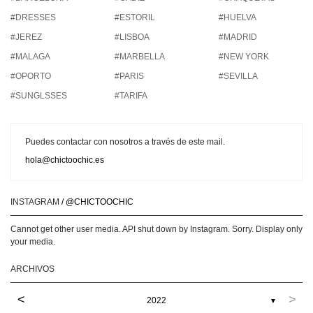
#DRESSES
#ESTORIL
#HUELVA
#JEREZ
#LISBOA
#MADRID
#MALAGA
#MARBELLA
#NEW YORK
#OPORTO
#PARIS
#SEVILLA
#SUNGLSSES
#TARIFA
Puedes contactar con nosotros a través de este mail.
hola@chictoochic.es
INSTAGRAM
/ @CHICTOOCHIC
Cannot get other user media. API shut down by Instagram. Sorry. Display only
your media.
ARCHIVOS
<
>
2022
▼