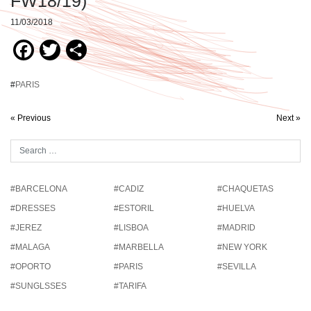
FW18/19)
11/03/2018
Facebook
Twitter
Compartir
#
PARIS
« Previous
Next »
#BARCELONA
#CADIZ
#CHAQUETAS
#DRESSES
#ESTORIL
#HUELVA
#JEREZ
#LISBOA
#MADRID
#MALAGA
#MARBELLA
#NEW YORK
#OPORTO
#PARIS
#SEVILLA
#SUNGLSSES
#TARIFA