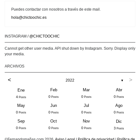
Puedes contactar con nosotros a través de este mail.
hola@chictoochic.es
INSTAGRAM
/ @CHICTOOCHIC
Cannot get other user media. API shut down by Instagram. Sorry. Display only
your media.
ARCHIVOS
<
>
2022
▼
Feb
Mar
Abr
Ene
0
0
0
4
Posts
Posts
Posts
Posts
May
Jun
Jul
Ago
0
0
0
0
Posts
Posts
Posts
Posts
Sep
Oct
Nov
Dic
0
0
0
3
Posts
Posts
Posts
Posts
©Fernandomañas.com 2026.
Aviso Legal
|
Política de privacidad
|
Política de