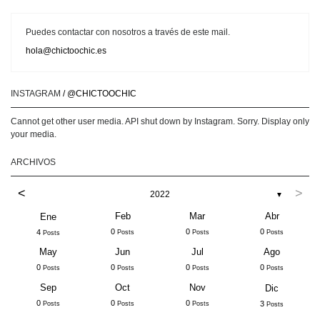
Puedes contactar con nosotros a través de este mail.
hola@chictoochic.es
INSTAGRAM
/ @CHICTOOCHIC
Cannot get other user media. API shut down by Instagram. Sorry. Display only
your media.
ARCHIVOS
<
>
2022
▼
Feb
Mar
Abr
Ene
0
0
0
4
Posts
Posts
Posts
Posts
May
Jun
Jul
Ago
0
0
0
0
Posts
Posts
Posts
Posts
Sep
Oct
Nov
Dic
0
0
0
3
Posts
Posts
Posts
Posts