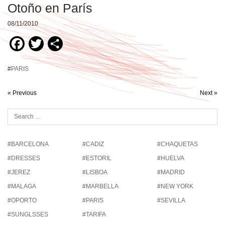
Otoño en París
08/11/2010
Facebook
Twitter
Compartir
#
PARIS
« Previous
Next »
#BARCELONA
#CADIZ
#CHAQUETAS
#DRESSES
#ESTORIL
#HUELVA
#JEREZ
#LISBOA
#MADRID
#MALAGA
#MARBELLA
#NEW YORK
#OPORTO
#PARIS
#SEVILLA
#SUNGLSSES
#TARIFA