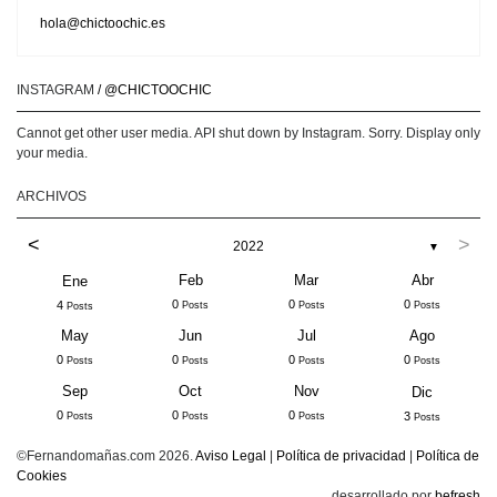
hola@chictoochic.es
INSTAGRAM
/ @CHICTOOCHIC
Cannot get other user media. API shut down by Instagram. Sorry. Display only
your media.
ARCHIVOS
<
>
2022
▼
Feb
Mar
Abr
Ene
0
0
0
4
Posts
Posts
Posts
Posts
May
Jun
Jul
Ago
0
0
0
0
Posts
Posts
Posts
Posts
Sep
Oct
Nov
Dic
0
0
0
3
Posts
Posts
Posts
Posts
©Fernandomañas.com 2026.
Aviso Legal
|
Política de privacidad
|
Política de
Cookies
desarrollado por
befresh