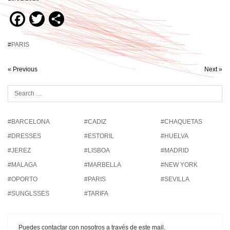
Facebook
Twitter
Compartir
#
PARIS
« Previous
Next »
#BARCELONA
#CADIZ
#CHAQUETAS
#DRESSES
#ESTORIL
#HUELVA
#JEREZ
#LISBOA
#MADRID
#MALAGA
#MARBELLA
#NEW YORK
#OPORTO
#PARIS
#SEVILLA
#SUNGLSSES
#TARIFA
Puedes contactar con nosotros a través de este mail.