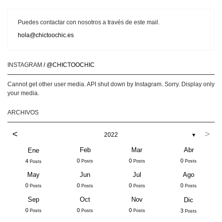
Puedes contactar con nosotros a través de este mail.
hola@chictoochic.es
INSTAGRAM
/ @CHICTOOCHIC
Cannot get other user media. API shut down by Instagram. Sorry. Display only
your media.
ARCHIVOS
<
>
2022
▼
Feb
Mar
Abr
Ene
0
0
0
4
Posts
Posts
Posts
Posts
May
Jun
Jul
Ago
0
0
0
0
Posts
Posts
Posts
Posts
Sep
Oct
Nov
Dic
0
0
0
3
Posts
Posts
Posts
Posts