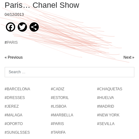
Paris… Chanel Show
04/12/2013
Facebook
Twitter
Compartir
#
PARIS
« Previous
Next »
#BARCELONA
#CADIZ
#CHAQUETAS
#DRESSES
#ESTORIL
#HUELVA
#JEREZ
#LISBOA
#MADRID
#MALAGA
#MARBELLA
#NEW YORK
#OPORTO
#PARIS
#SEVILLA
#SUNGLSSES
#TARIFA