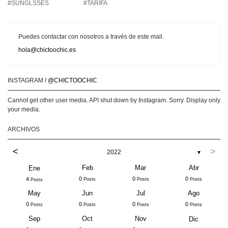
#SUNGLSSES
#TARIFA
Puedes contactar con nosotros a través de este mail.
hola@chictoochic.es
INSTAGRAM
/ @CHICTOOCHIC
Cannot get other user media. API shut down by Instagram. Sorry. Display only
your media.
ARCHIVOS
<
>
2022
▼
Feb
Mar
Abr
Ene
0
0
0
4
Posts
Posts
Posts
Posts
May
Jun
Jul
Ago
0
0
0
0
Posts
Posts
Posts
Posts
Sep
Oct
Nov
Dic