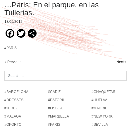
…París: En el parque, en las
Tullerias.
18/05/2012
Facebook
Twitter
Compartir
#
PARIS
« Previous
Next »
#BARCELONA
#CADIZ
#CHAQUETAS
#DRESSES
#ESTORIL
#HUELVA
#JEREZ
#LISBOA
#MADRID
#MALAGA
#MARBELLA
#NEW YORK
#OPORTO
#PARIS
#SEVILLA