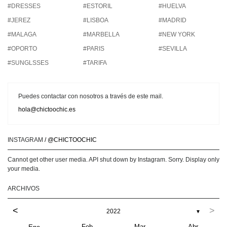
#DRESSES
#ESTORIL
#HUELVA
#JEREZ
#LISBOA
#MADRID
#MALAGA
#MARBELLA
#NEW YORK
#OPORTO
#PARIS
#SEVILLA
#SUNGLSSES
#TARIFA
Puedes contactar con nosotros a través de este mail.
hola@chictoochic.es
INSTAGRAM
/ @CHICTOOCHIC
Cannot get other user media. API shut down by Instagram. Sorry. Display only
your media.
ARCHIVOS
<
>
2022
▼
Feb
Mar
Abr