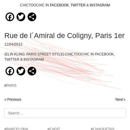
CHICTOOCHIC IN
FACEBOOK
,
TWITTER
&
INSTAGRAM
Facebook
Twitter
Compartir
Rue de l´Amiral de Coligny, Paris 1er
12/04/2013
(ELIN KLING. PARIS STREET STYLE) CHICTOOCHIC IN FACEBOOK,
TWITTER & INSTAGRAM
Facebook
Twitter
Compartir
#
PARIS
« Previous
Next »
#BARCELONA
#CADIZ
#CHAQUETAS