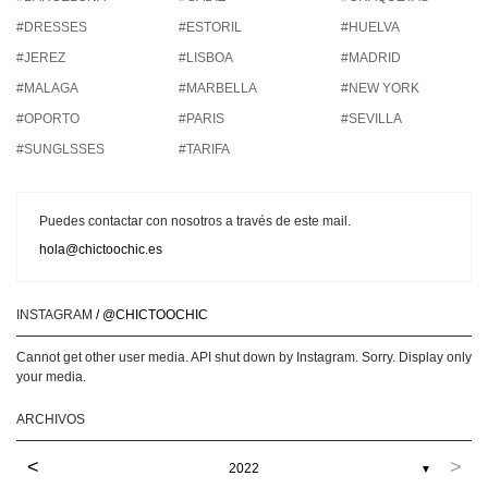
#DRESSES
#ESTORIL
#HUELVA
#JEREZ
#LISBOA
#MADRID
#MALAGA
#MARBELLA
#NEW YORK
#OPORTO
#PARIS
#SEVILLA
#SUNGLSSES
#TARIFA
Puedes contactar con nosotros a través de este mail.
hola@chictoochic.es
INSTAGRAM
/ @CHICTOOCHIC
Cannot get other user media. API shut down by Instagram. Sorry. Display only
your media.
ARCHIVOS
<
>
2022
▼