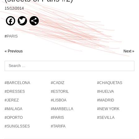
15/12/2014
Facebook
Twitter
Compartir
#
PARIS
« Previous
Next »
#BARCELONA
#CADIZ
#CHAQUETAS
#DRESSES
#ESTORIL
#HUELVA
#JEREZ
#LISBOA
#MADRID
#MALAGA
#MARBELLA
#NEW YORK
#OPORTO
#PARIS
#SEVILLA
#SUNGLSSES
#TARIFA