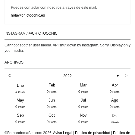
Puedes contactar con nosotros a través de este mail.
hola@chictoochic.es
INSTAGRAM
/ @CHICTOOCHIC
Cannot get other user media. API shut down by Instagram. Sorry. Display only
your media.
ARCHIVOS
<
>
2022
▼
Feb
Mar
Abr
Ene
0
0
0
4
Posts
Posts
Posts
Posts
May
Jun
Jul
Ago
0
0
0
0
Posts
Posts
Posts
Posts
Sep
Oct
Nov
Dic
0
0
0
3
Posts
Posts
Posts
Posts
©Fernandomañas.com 2026.
Aviso Legal
|
Política de privacidad
|
Política de