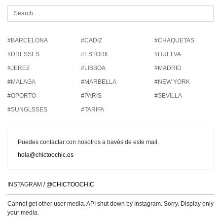
#BARCELONA
#CADIZ
#CHAQUETAS
#DRESSES
#ESTORIL
#HUELVA
#JEREZ
#LISBOA
#MADRID
#MALAGA
#MARBELLA
#NEW YORK
#OPORTO
#PARIS
#SEVILLA
#SUNGLSSES
#TARIFA
Puedes contactar con nosotros a través de este mail.
hola@chictoochic.es
INSTAGRAM
/ @CHICTOOCHIC
Cannot get other user media. API shut down by Instagram. Sorry. Display only
your media.