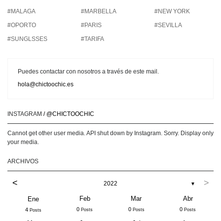
#MALAGA
#MARBELLA
#NEW YORK
#OPORTO
#PARIS
#SEVILLA
#SUNGLSSES
#TARIFA
Puedes contactar con nosotros a través de este mail.
hola@chictoochic.es
INSTAGRAM
/ @CHICTOOCHIC
Cannot get other user media. API shut down by Instagram. Sorry. Display only
your media.
ARCHIVOS
<
>
2022
▼
Feb
Mar
Abr
Ene
0
0
0
4
Posts
Posts
Posts
Posts