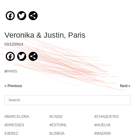
Facebook
Twitter
Compartir
Veronika & Justin, Paris
03/12/2014
Facebook
Twitter
Compartir
#
PARIS
« Previous
Next »
#BARCELONA
#CADIZ
#CHAQUETAS
#DRESSES
#ESTORIL
#HUELVA
#JEREZ
#LISBOA
#MADRID