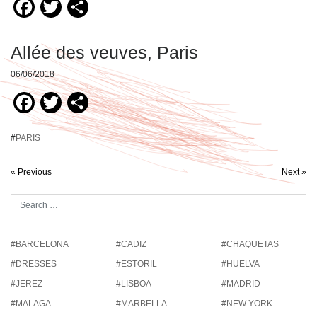
Facebook
Twitter
Compartir
Allée des veuves, Paris
06/06/2018
Facebook
Twitter
Compartir
#
PARIS
« Previous
Next »
#BARCELONA
#CADIZ
#CHAQUETAS
#DRESSES
#ESTORIL
#HUELVA
#JEREZ
#LISBOA
#MADRID
#MALAGA
#MARBELLA
#NEW YORK