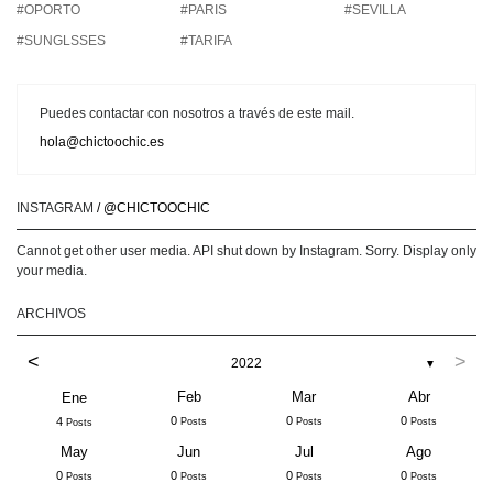
#OPORTO
#PARIS
#SEVILLA
#SUNGLSSES
#TARIFA
Puedes contactar con nosotros a través de este mail.
hola@chictoochic.es
INSTAGRAM
/ @CHICTOOCHIC
Cannot get other user media. API shut down by Instagram. Sorry. Display only
your media.
ARCHIVOS
<
>
2022
▼
Feb
Mar
Abr
Ene
0
0
0
4
Posts
Posts
Posts
Posts
May
Jun
Jul
Ago
0
0
0
0
Posts
Posts
Posts
Posts