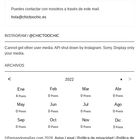
Puedes contactar con nosotros a través de este mail.
hola@chictoochic.es
INSTAGRAM
/ @CHICTOOCHIC
Cannot get other user media. API shut down by Instagram. Sorry. Display only
your media.
ARCHIVOS
<
>
2022
▼
Feb
Mar
Abr
Ene
0
0
0
4
Posts
Posts
Posts
Posts
May
Jun
Jul
Ago
0
0
0
0
Posts
Posts
Posts
Posts
Sep
Oct
Nov
Dic
0
0
0
3
Posts
Posts
Posts
Posts
©Fernandomañas.com 2026.
Aviso Legal
|
Política de privacidad
|
Política de