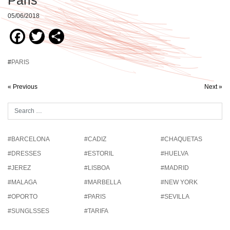
05/06/2018
Facebook
Twitter
Compartir
#
PARIS
« Previous
Next »
#BARCELONA
#CADIZ
#CHAQUETAS
#DRESSES
#ESTORIL
#HUELVA
#JEREZ
#LISBOA
#MADRID
#MALAGA
#MARBELLA
#NEW YORK
#OPORTO
#PARIS
#SEVILLA
#SUNGLSSES
#TARIFA