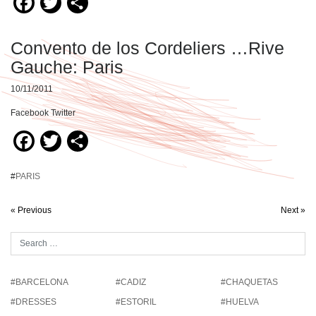
Facebook
Twitter
Compartir
Convento de los Cordeliers …Rive
Gauche: Paris
10/11/2011
Facebook Twitter
Facebook
Twitter
Compartir
#
PARIS
« Previous
Next »
#BARCELONA
#CADIZ
#CHAQUETAS
#DRESSES
#ESTORIL
#HUELVA