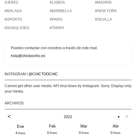
#JEREZ
#LISBOA
#MADRID
#MALAGA
#MARBELLA
#NEW YORK
#OPORTO
#PARIS
#SEVILLA
#SUNGLSSES
#TARIFA
Puedes contactar con nosotros a través de este mail.
hola@chictoochic.es
INSTAGRAM
/ @CHICTOOCHIC
Cannot get other user media. API shut down by Instagram. Sorry. Display only
your media.
ARCHIVOS
<
>
2022
▼
Feb
Mar
Abr
Ene
0
0
0
4
Posts
Posts
Posts
Posts