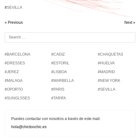
#
SEVILLA
« Previous
Next »
#BARCELONA
#CADIZ
#CHAQUETAS
#DRESSES
#ESTORIL
#HUELVA
#JEREZ
#LISBOA
#MADRID
#MALAGA
#MARBELLA
#NEW YORK
#OPORTO
#PARIS
#SEVILLA
#SUNGLSSES
#TARIFA
Puedes contactar con nosotros a través de este mail.
hola@chictoochic.es