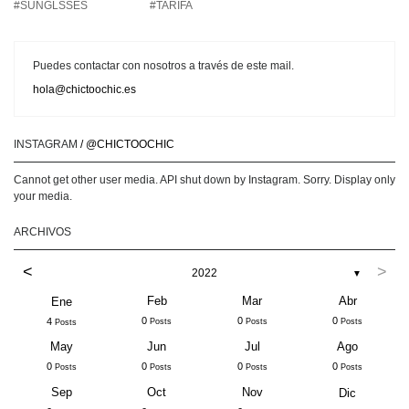
#SUNGLSSES
#TARIFA
Puedes contactar con nosotros a través de este mail.
hola@chictoochic.es
INSTAGRAM
/ @CHICTOOCHIC
Cannot get other user media. API shut down by Instagram. Sorry. Display only
your media.
ARCHIVOS
<
>
2022
▼
Feb
Mar
Abr
Ene
0
0
0
4
Posts
Posts
Posts
Posts
May
Jun
Jul
Ago
0
0
0
0
Posts
Posts
Posts
Posts
Sep
Oct
Nov
Dic