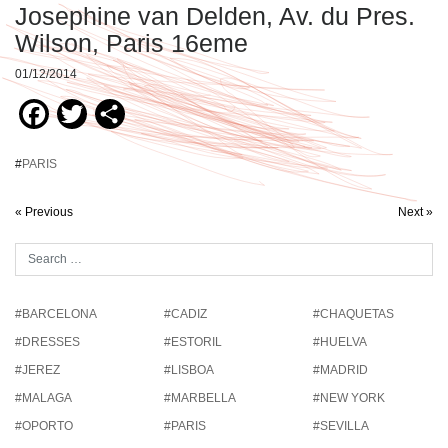
Josephine van Delden, Av. du Pres.
Wilson, Paris 16eme
01/12/2014
Facebook
Twitter
Compartir
#
PARIS
« Previous
Next »
#BARCELONA
#CADIZ
#CHAQUETAS
#DRESSES
#ESTORIL
#HUELVA
#JEREZ
#LISBOA
#MADRID
#MALAGA
#MARBELLA
#NEW YORK
#OPORTO
#PARIS
#SEVILLA