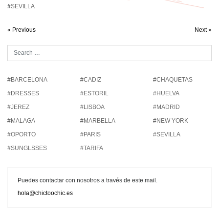
#
SEVILLA
« Previous
Next »
#BARCELONA
#CADIZ
#CHAQUETAS
#DRESSES
#ESTORIL
#HUELVA
#JEREZ
#LISBOA
#MADRID
#MALAGA
#MARBELLA
#NEW YORK
#OPORTO
#PARIS
#SEVILLA
#SUNGLSSES
#TARIFA
Puedes contactar con nosotros a través de este mail.
hola@chictoochic.es