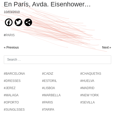
En París, Avda. Eisenhower…
10/03/2010
Facebook
Twitter
Compartir
#
PARIS
« Previous
Next »
#BARCELONA
#CADIZ
#CHAQUETAS
#DRESSES
#ESTORIL
#HUELVA
#JEREZ
#LISBOA
#MADRID
#MALAGA
#MARBELLA
#NEW YORK
#OPORTO
#PARIS
#SEVILLA
#SUNGLSSES
#TARIFA