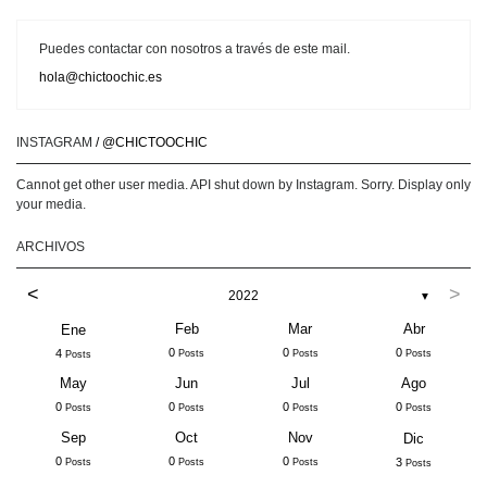
Puedes contactar con nosotros a través de este mail.
hola@chictoochic.es
INSTAGRAM
/ @CHICTOOCHIC
Cannot get other user media. API shut down by Instagram. Sorry. Display only
your media.
ARCHIVOS
<
>
2022
▼
Feb
Mar
Abr
Ene
0
0
0
4
Posts
Posts
Posts
Posts
May
Jun
Jul
Ago
0
0
0
0
Posts
Posts
Posts
Posts
Sep
Oct
Nov
Dic
0
0
0
3
Posts
Posts
Posts
Posts