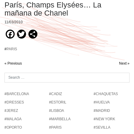
París, Champs Elysées… La
mañana de Chanel
11/03/2010
Facebook
Twitter
Compartir
#
PARIS
« Previous
Next »
#BARCELONA
#CADIZ
#CHAQUETAS
#DRESSES
#ESTORIL
#HUELVA
#JEREZ
#LISBOA
#MADRID
#MALAGA
#MARBELLA
#NEW YORK
#OPORTO
#PARIS
#SEVILLA