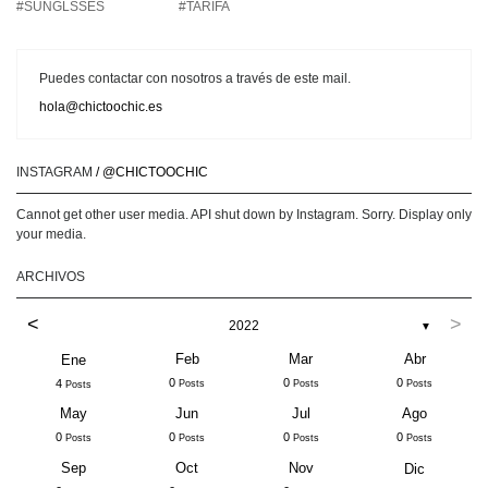
#SUNGLSSES
#TARIFA
Puedes contactar con nosotros a través de este mail.
hola@chictoochic.es
INSTAGRAM
/ @CHICTOOCHIC
Cannot get other user media. API shut down by Instagram. Sorry. Display only
your media.
ARCHIVOS
<
>
2022
▼
Feb
Mar
Abr
Ene
0
0
0
4
Posts
Posts
Posts
Posts
May
Jun
Jul
Ago
0
0
0
0
Posts
Posts
Posts
Posts
Sep
Oct
Nov
Dic